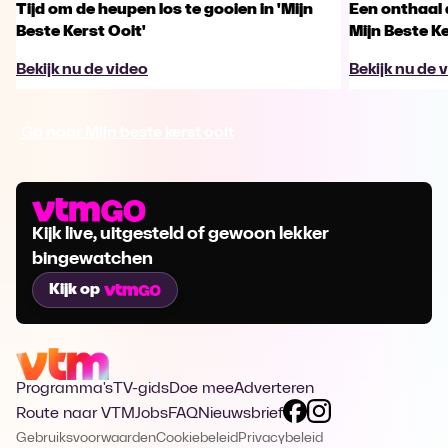
Tijd om de heupen los te gooien in 'Mijn
Een onthaal 
Beste Kerst Ooit'
Mijn Beste K
Bekijk nu de video
Bekijk nu de 
Ga naar Mijn beste kerst ooit
Kijk live, uitgesteld of gewoon lekker
bingewatchen
Kijk op
Programma's
TV-gids
Doe mee
Adverteren
Route naar VTM
Jobs
FAQ
Nieuwsbrief
Gebruiksvoorwaarden
Cookiebeleid
Privacybeleid