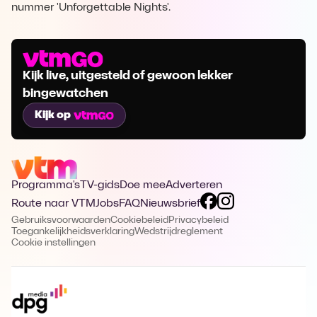
nummer 'Unforgettable Nights'.
Kijk live, uitgesteld of gewoon lekker
bingewatchen
Kijk op
Programma's
TV-gids
Doe mee
Adverteren
Route naar VTM
Jobs
FAQ
Nieuwsbrief
Gebruiksvoorwaarden
Cookiebeleid
Privacybeleid
Toegankelijkheidsverklaring
Wedstrijdreglement
Cookie instellingen