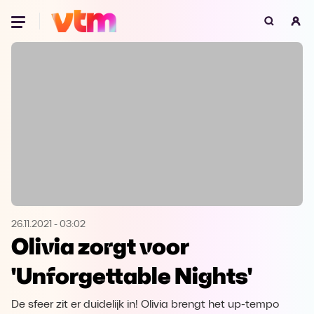
Oeps, browser niet ondersteund
Voor je onze programma's gaat ontdekken,
best je browser updaten of hieronder één
van de ondersteunde browsers
downloaden.
Google Chrome
Download
Firefox
Download
Safari
Download
26.11.2021
-
03:02
Olivia zorgt voor
Microsoft Edge
Download
'Unforgettable Nights'
Opera
Download
De sfeer zit er duidelijk in! Olivia brengt het up-tempo