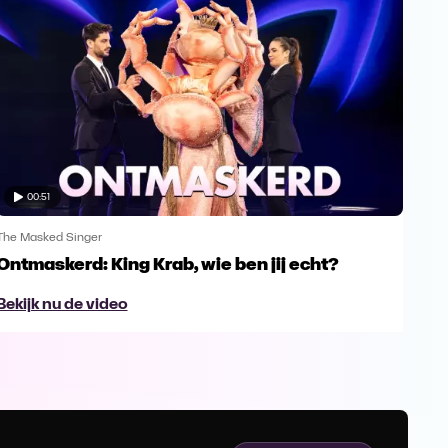
00:51
The Masked Singer
The 
Ontmaskerd: King Krab, wie ben jij echt?
Een
naa
Bekijk nu de video
Bek