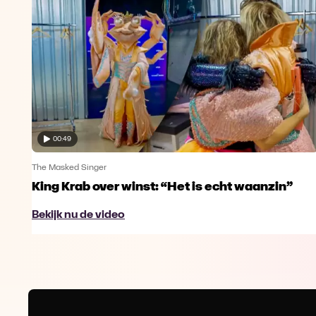
00:49
The Masked Singer
King Krab over winst: “Het is echt waanzin”
Bekijk nu de video