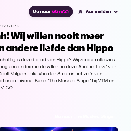
Ga naar
Aanmelden
2023
-
02:13
h! Wij willen nooit meer
n andere liefde dan Hippo
chattig is deze ballad van Hippo? Wij zouden alleszins
 nog een andere liefde willen na deze 'Another Love' van
dell. Volgens Julie Van den Steen is het zelfs van
nationaal niveau! Bekijk 'The Masked Singer' bij VTM en
TM GO.
Ga naar The Masked Singer