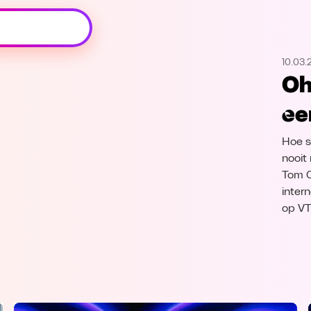
Oeps, browser niet ondersteund
10.03.
Voor je onze programma's gaat ontdekken,
Oh
best je browser updaten of hieronder één
van de ondersteunde browsers
ee
downloaden.
Hoe s
Google Chrome
Download
nooit
Tom O
Firefox
Download
inter
op V
Safari
Download
Microsoft Edge
Download
Opera
Download