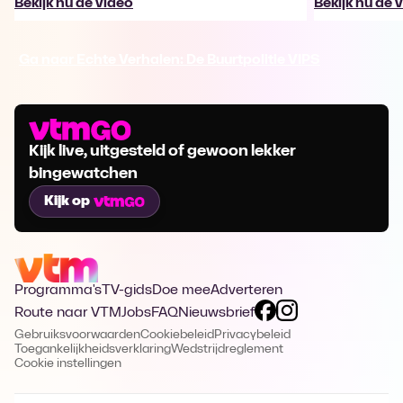
Bekijk nu de video
Bekijk nu de 
Ga naar Echte Verhalen: De Buurtpolitie VIPS
Kijk live, uitgesteld of gewoon lekker
bingewatchen
Kijk op
Programma's
TV-gids
Doe mee
Adverteren
Route naar VTM
Jobs
FAQ
Nieuwsbrief
Gebruiksvoorwaarden
Cookiebeleid
Privacybeleid
Toegankelijkheidsverklaring
Wedstrijdreglement
Cookie instellingen