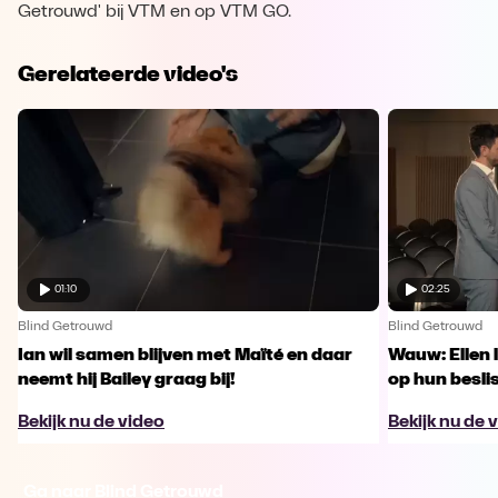
Getrouwd' bij VTM en op VTM GO.
Gerelateerde video's
01:10
02:25
Blind Getrouwd
Blind Getrouwd
Ian wil samen blijven met Maïté en daar
Wauw: Ellen 
neemt hij Bailey graag bij!
op hun besl
Bekijk nu de video
Bekijk nu de 
Ga naar Blind Getrouwd