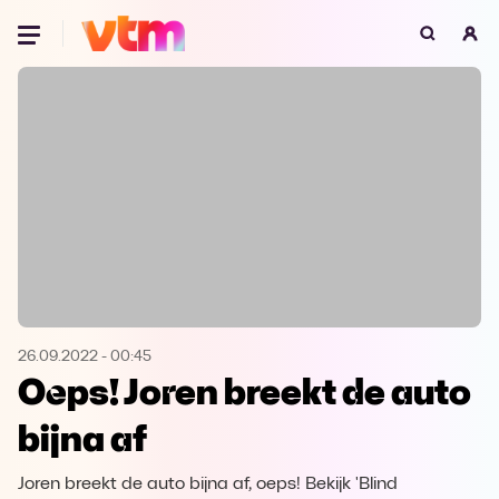
Oeps, browser niet ondersteund
Voor je onze programma's gaat ontdekken,
best je browser updaten of hieronder één
van de ondersteunde browsers
downloaden.
Google Chrome
Download
Firefox
Download
Safari
Download
26.09.2022
-
00:45
Oeps! Joren breekt de auto
Microsoft Edge
Download
bijna af
Opera
Download
Joren breekt de auto bijna af, oeps! Bekijk 'Blind