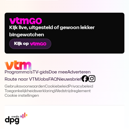
Kijk live, uitgesteld of gewoon lekker
bingewatchen
Kijk op
Programma's
TV-gids
Doe mee
Adverteren
Route naar VTM
Jobs
FAQ
Nieuwsbrief
Gebruiksvoorwaarden
Cookiebeleid
Privacybeleid
Toegankelijkheidsverklaring
Wedstrijdreglement
Cookie instellingen