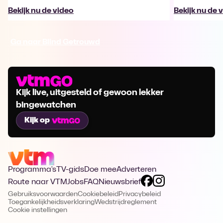
Bekijk nu de video
Bekijk nu de 
Ga naar Blind Getrouwd
Kijk live, uitgesteld of gewoon lekker
bingewatchen
Kijk op
Programma's
TV-gids
Doe mee
Adverteren
Route naar VTM
Jobs
FAQ
Nieuwsbrief
Gebruiksvoorwaarden
Cookiebeleid
Privacybeleid
Toegankelijkheidsverklaring
Wedstrijdreglement
Cookie instellingen