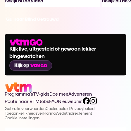
Bekijk nu de video
Bekijk nu de 
Ga naar Blind Getrouwd
Kijk live, uitgesteld of gewoon lekker
bingewatchen
Kijk op
Programma's
TV-gids
Doe mee
Adverteren
Route naar VTM
Jobs
FAQ
Nieuwsbrief
Gebruiksvoorwaarden
Cookiebeleid
Privacybeleid
Toegankelijkheidsverklaring
Wedstrijdreglement
Cookie instellingen