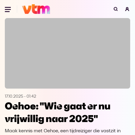
Oeps, browser niet ondersteund
Voor je onze programma's gaat ontdekken,
best je browser updaten of hieronder één
van de ondersteunde browsers
downloaden.
Google Chrome
Download
Firefox
Download
Safari
Download
17.10.2025
-
01:42
Oehoe: "Wie gaat er nu
Microsoft Edge
Download
vrijwillig naar 2025"
Opera
Download
Maak kennis met Oehoe, een tijdreiziger die vastzit in