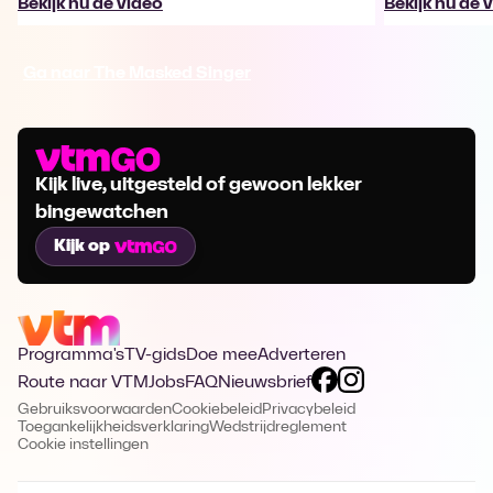
Bekijk nu de video
Bekijk nu de 
Ga naar The Masked Singer
Kijk live, uitgesteld of gewoon lekker
bingewatchen
Kijk op
Programma's
TV-gids
Doe mee
Adverteren
Route naar VTM
Jobs
FAQ
Nieuwsbrief
Gebruiksvoorwaarden
Cookiebeleid
Privacybeleid
Toegankelijkheidsverklaring
Wedstrijdreglement
Cookie instellingen