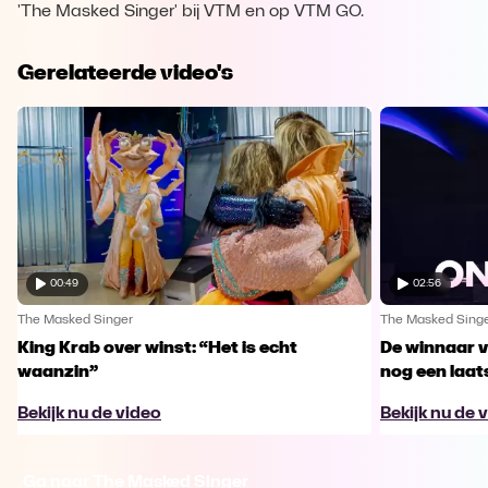
'The Masked Singer' bij VTM en op VTM GO.
Gerelateerde video's
00:49
02:56
The Masked Singer
The Masked Sing
King Krab over winst: “Het is echt
De winnaar 
waanzin”
nog een laa
Bekijk nu de video
Bekijk nu de 
Ga naar The Masked Singer