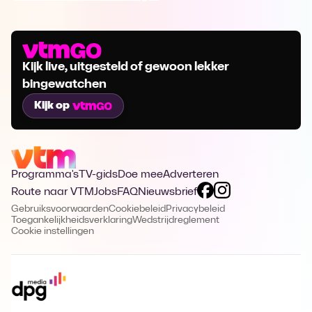
Kijk live, uitgesteld of gewoon lekker
bingewatchen
Kijk op
Programma's
TV-gids
Doe mee
Adverteren
Route naar VTM
Jobs
FAQ
Nieuwsbrief
Gebruiksvoorwaarden
Cookiebeleid
Privacybeleid
Toegankelijkheidsverklaring
Wedstrijdreglement
Cookie instellingen