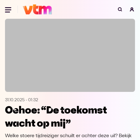
Oeps, browser niet ondersteund
Voor je onze programma's gaat ontdekken,
best je browser updaten of hieronder één
van de ondersteunde browsers
downloaden.
Google Chrome
Download
Firefox
Download
Safari
Download
31.10.2025
-
01:32
Oehoe: “De toekomst
Microsoft Edge
Download
wacht op mij”
Opera
Download
Welke stoere tijdreiziger schuilt er achter deze uil? Bekijk