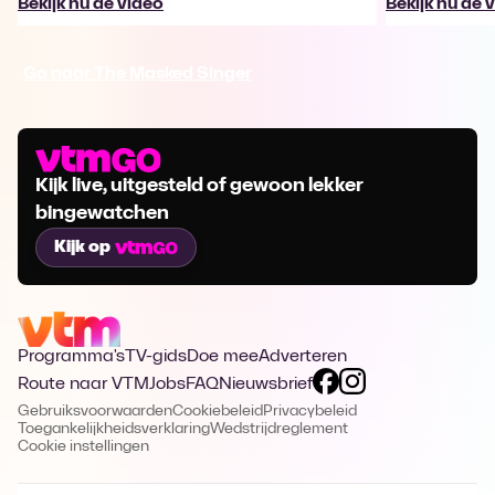
Bekijk nu de video
Bekijk nu de 
Ga naar The Masked Singer
Kijk live, uitgesteld of gewoon lekker
bingewatchen
Kijk op
Programma's
TV-gids
Doe mee
Adverteren
Route naar VTM
Jobs
FAQ
Nieuwsbrief
Gebruiksvoorwaarden
Cookiebeleid
Privacybeleid
Toegankelijkheidsverklaring
Wedstrijdreglement
Cookie instellingen