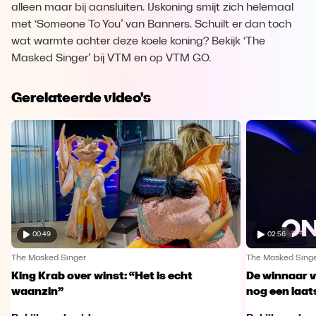
alleen maar bij aansluiten. IJskoning smijt zich helemaal
met ‘Someone To You’ van Banners. Schuilt er dan toch
wat warmte achter deze koele koning? Bekijk ‘The
Masked Singer’ bij VTM en op VTM GO.
Gerelateerde video's
00:49
02:56
The Masked Singer
The Masked Sing
King Krab over winst: “Het is echt
De winnaar 
waanzin”
nog een laa