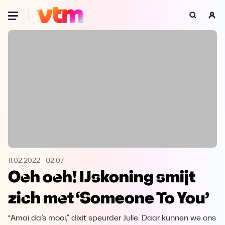
Oeps, browser niet ondersteund
Voor je onze programma's gaat ontdekken,
best je browser updaten of hieronder één
van de ondersteunde browsers
downloaden.
Google Chrome
Download
Firefox
Download
Safari
Download
11.02.2022
-
02:07
Oeh oeh! IJskoning smijt
Microsoft Edge
Download
zich met ‘Someone To You’
Opera
Download
“Amai da’s mooi,” dixit speurder Julie. Daar kunnen we ons