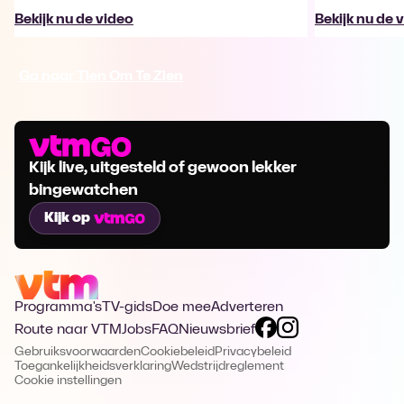
Bekijk nu de video
Bekijk nu de 
Ga naar Tien Om Te Zien
Kijk live, uitgesteld of gewoon lekker
bingewatchen
Kijk op
Programma's
TV-gids
Doe mee
Adverteren
Route naar VTM
Jobs
FAQ
Nieuwsbrief
Gebruiksvoorwaarden
Cookiebeleid
Privacybeleid
Toegankelijkheidsverklaring
Wedstrijdreglement
Cookie instellingen