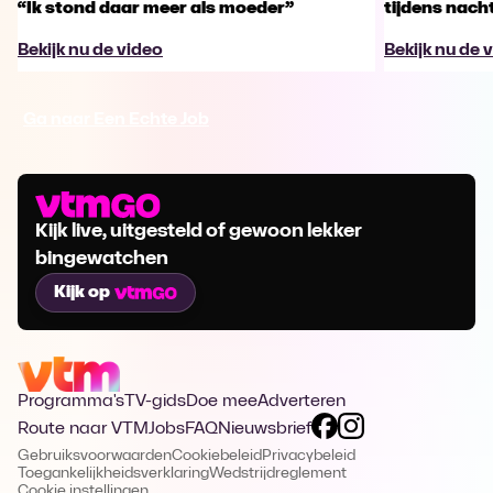
“Ik stond daar meer als moeder”
tijdens nachts
Bekijk nu de video
Bekijk nu de 
Ga naar Een Echte Job
Kijk live, uitgesteld of gewoon lekker
bingewatchen
Kijk op
Programma's
TV-gids
Doe mee
Adverteren
Route naar VTM
Jobs
FAQ
Nieuwsbrief
Gebruiksvoorwaarden
Cookiebeleid
Privacybeleid
Toegankelijkheidsverklaring
Wedstrijdreglement
Cookie instellingen