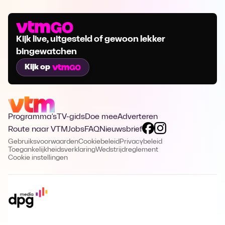
Kijk live, uitgesteld of gewoon lekker
bingewatchen
Kijk op
Programma's
TV-gids
Doe mee
Adverteren
Route naar VTM
Jobs
FAQ
Nieuwsbrief
Gebruiksvoorwaarden
Cookiebeleid
Privacybeleid
Toegankelijkheidsverklaring
Wedstrijdreglement
Cookie instellingen