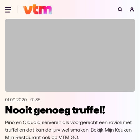
Oeps, browser niet ondersteund
Voor je onze programma's gaat ontdekken,
best je browser updaten of hieronder één
van de ondersteunde browsers
downloaden.
Google Chrome
Download
Firefox
Download
Safari
Download
01.09.2020
-
01:35
Nooit genoeg truffel!
Microsoft Edge
Download
Pino en Claudia serveren als voorgerecht een ravioli met
Opera
Download
truffel en dat kan de jury wel smaken. Bekijk Mijn Keuken
Mijn Restaurant ook op VTM GO.