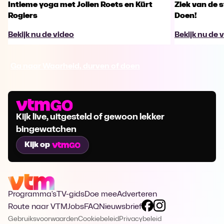
Intieme yoga met Jolien Roets en Kürt
Ziek van de 
Rogiers
Doen!
Bekijk nu de video
Bekijk nu de 
Ga naar Waarheid, durven of doen
Kijk live, uitgesteld of gewoon lekker
bingewatchen
Kijk op
Programma's
TV-gids
Doe mee
Adverteren
Route naar VTM
Jobs
FAQ
Nieuwsbrief
Gebruiksvoorwaarden
Cookiebeleid
Privacybeleid