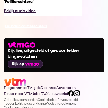
'Politierechters'
Bekijk nu de video
Ga naar Politierechters
Kijk live, uitgesteld of gewoon lekker
bingewatchen
Kijk op
Programma's
TV-gids
Doe mee
Adverteren
Route naar VTM
Jobs
FAQ
Nieuwsbrief
Gebruiksvoorwaarden
Cookiebeleid
Privacybeleid
Toegankelijkheidsverklaring
Wedstrijdreglement
Cookie instellingen