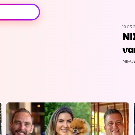
Oeps, browser niet ondersteund
19.05.
Voor je onze programma's gaat ontdekken,
NI
best je browser updaten of hieronder één
van de ondersteunde browsers
va
downloaden.
NIEU
Google Chrome
Download
Firefox
Download
Safari
Download
Microsoft Edge
Download
Opera
Download