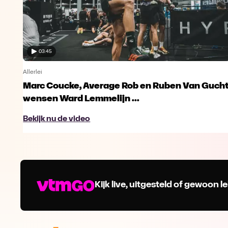
03:45
Allerlei
en
Marc Coucke, Average Rob en Ruben Van Guch
wensen Ward Lemmelijn ...
Bekijk nu de video
Kijk live, uitgesteld of gewoon