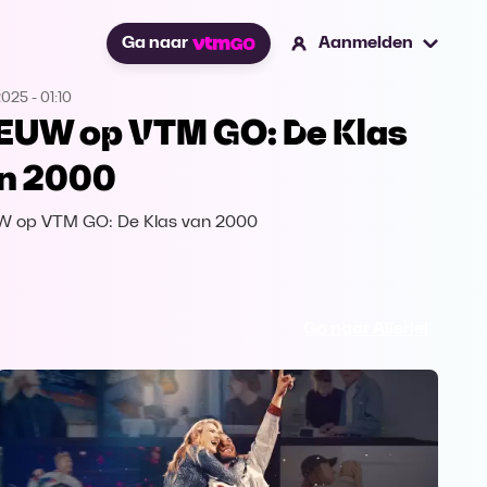
Ga naar
Aanmelden
2025
-
01:10
EUW op VTM GO: De Klas
n 2000
W op VTM GO: De Klas van 2000
Ga naar Allerlei