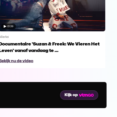
01:39
Allerlei
Allerl
Documentaire 'Suzan & Freek: We Vieren Het
Opn
Leven' vanaf vandaag te ...
ges
Bekijk nu de video
Bek
Kijk op