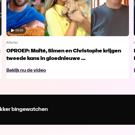
00:33
Allerlei
t
OPROEP: Maïté, Simen en Christophe krijgen
tweede kans in gloednieuwe ...
Bekijk nu de video
 lekker bingewatchen