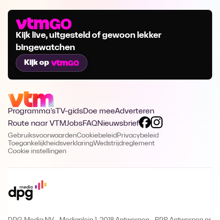
Kijk live, uitgesteld of gewoon lekker
bingewatchen
Kijk op
Programma's
TV-gids
Doe mee
Adverteren
Route naar VTM
Jobs
FAQ
Nieuwsbrief
Gebruiksvoorwaarden
Cookiebeleid
Privacybeleid
Toegankelijkheidsverklaring
Wedstrijdreglement
Cookie instellingen