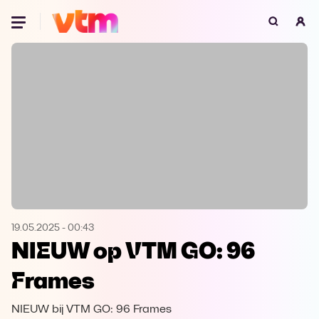
Oeps, browser niet ondersteund
Voor je onze programma's gaat ontdekken,
best je browser updaten of hieronder één
van de ondersteunde browsers
downloaden.
Google Chrome
Download
Firefox
Download
Safari
Download
19.05.2025
-
00:43
NIEUW op VTM GO: 96
Microsoft Edge
Download
Frames
Opera
Download
NIEUW bij VTM GO: 96 Frames