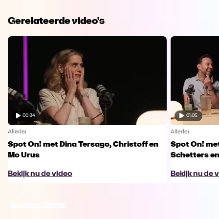
Gerelateerde video's
00:34
01:05
Allerlei
Allerlei
Spot On! met Dina Tersago, Christoff en
Spot On! me
Mo Urus
Schetters en
Bekijk nu de video
Bekijk nu de 
Ga naar Allerlei