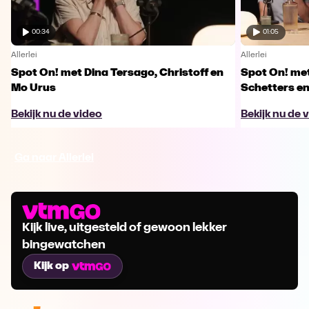
00:34
01:05
Allerlei
Allerlei
Spot On! met Dina Tersago, Christoff en
Spot On! me
Mo Urus
Schetters en
Bekijk nu de video
Bekijk nu de 
Ga naar Allerlei
Kijk live, uitgesteld of gewoon lekker
bingewatchen
Kijk op