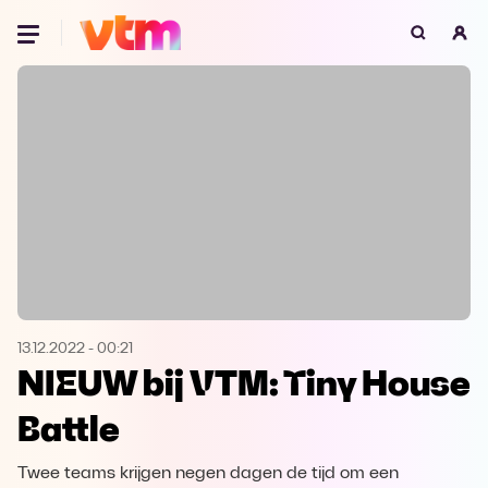
Oeps, browser niet ondersteund
Voor je onze programma's gaat ontdekken,
best je browser updaten of hieronder één
van de ondersteunde browsers
downloaden.
Google Chrome
Download
Firefox
Download
Safari
Download
13.12.2022
-
00:21
NIEUW bij VTM: Tiny House
Microsoft Edge
Download
Battle
Opera
Download
Twee teams krijgen negen dagen de tijd om een