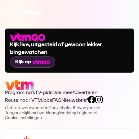
Ga naar Allerlei
Kijk live, uitgesteld of gewoon lekker
bingewatchen
Kijk op
Programma's
TV-gids
Doe mee
Adverteren
Route naar VTM
Jobs
FAQ
Nieuwsbrief
Gebruiksvoorwaarden
Cookiebeleid
Privacybeleid
Toegankelijkheidsverklaring
Wedstrijdreglement
Cookie instellingen