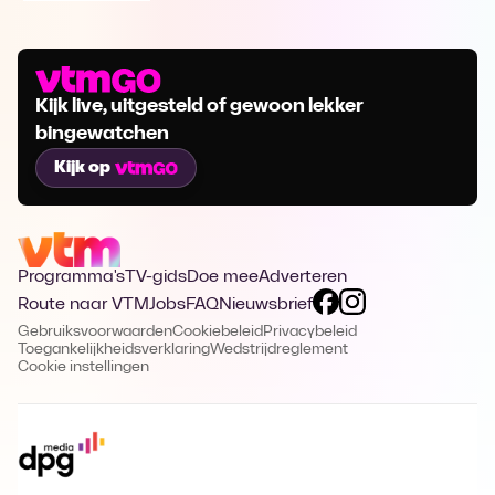
Kijk live, uitgesteld of gewoon lekker
bingewatchen
Kijk op
Programma's
TV-gids
Doe mee
Adverteren
Route naar VTM
Jobs
FAQ
Nieuwsbrief
Gebruiksvoorwaarden
Cookiebeleid
Privacybeleid
Toegankelijkheidsverklaring
Wedstrijdreglement
Cookie instellingen