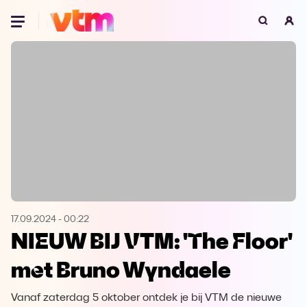
Oeps, browser niet ondersteund
Voor je onze programma's gaat ontdekken,
best je browser updaten of hieronder één
van de ondersteunde browsers
downloaden.
Google Chrome
Download
Firefox
Download
Safari
Download
17.09.2024
-
00:22
NIEUW BIJ VTM: 'The Floor'
Microsoft Edge
Download
met Bruno Wyndaele
Opera
Download
Vanaf zaterdag 5 oktober ontdek je bij VTM de nieuwe