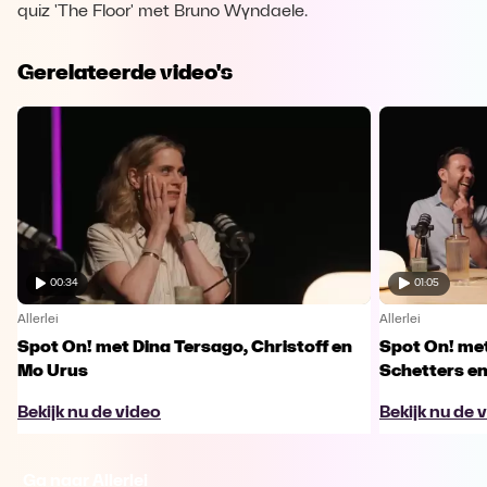
quiz 'The Floor' met Bruno Wyndaele.
Gerelateerde video's
00:34
01:05
Allerlei
Allerlei
Spot On! met Dina Tersago, Christoff en
Spot On! me
Mo Urus
Schetters en
Bekijk nu de video
Bekijk nu de 
Ga naar Allerlei