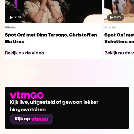
00:34
01:05
Allerlei
Allerlei
Spot On! met Dina Tersago, Christoff en
Spot On! me
Mo Urus
Schetters en
Bekijk nu de video
Bekijk nu de 
Ga naar Allerlei
Kijk live, uitgesteld of gewoon lekker
bingewatchen
Kijk op