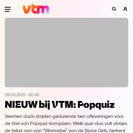
Oeps, browser niet ondersteund
Voor je onze programma's gaat ontdekken,
best je browser updaten of hieronder één
van de ondersteunde browsers
downloaden.
Google Chrome
Download
Firefox
Download
Safari
Download
29.03.2021
-
00:45
NIEUW bij VTM: Popquiz
Microsoft Edge
Download
Veertien duo’s strijden gedurende tien afleveringen voor
Opera
Download
de titel van Popquiz-kampioen. Welk quiz-duo vult vlotjes
de tekst aan van “Wannabe” van de Spice Girls, herkent