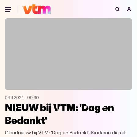
Oeps, browser niet ondersteund
Voor je onze programma's gaat ontdekken,
best je browser updaten of hieronder één
van de ondersteunde browsers
downloaden.
Google Chrome
Download
Firefox
Download
Safari
Download
04.11.2024
-
00:30
NIEUW bij VTM: 'Dag en
Microsoft Edge
Download
Bedankt'
Opera
Download
Gloednieuw bij VTM: 'Dag en Bedankt'. Kinderen die uit