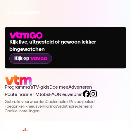
Ga naar Allerlei
Kijk live, uitgesteld of gewoon lekker
bingewatchen
Kijk op
Programma's
TV-gids
Doe mee
Adverteren
Route naar VTM
Jobs
FAQ
Nieuwsbrief
Gebruiksvoorwaarden
Cookiebeleid
Privacybeleid
Toegankelijkheidsverklaring
Wedstrijdreglement
Cookie instellingen