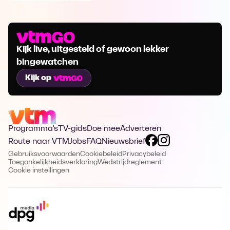
Kijk live, uitgesteld of gewoon lekker
bingewatchen
Kijk op
Programma's
TV-gids
Doe mee
Adverteren
Route naar VTM
Jobs
FAQ
Nieuwsbrief
Gebruiksvoorwaarden
Cookiebeleid
Privacybeleid
Toegankelijkheidsverklaring
Wedstrijdreglement
Cookie instellingen