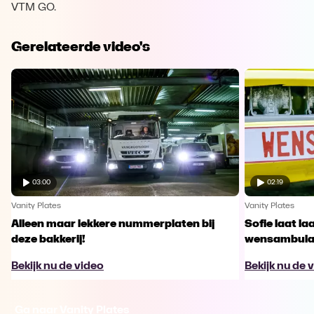
VTM GO.
Gerelateerde video's
03:00
02:19
Vanity Plates
Vanity Plates
Alleen maar lekkere nummerplaten bij
Sofie laat l
deze bakkerij!
wensambula
Bekijk nu de video
Bekijk nu de 
Ga naar Vanity Plates