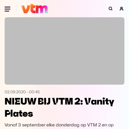
Oeps, browser niet ondersteund
Voor je onze programma's gaat ontdekken,
best je browser updaten of hieronder één
van de ondersteunde browsers
downloaden.
Google Chrome
Download
Firefox
Download
Safari
Download
02.09.2020
-
00:45
NIEUW BIJ VTM 2: Vanity
Microsoft Edge
Download
Plates
Opera
Download
Vanaf 3 september elke donderdag op VTM 2 en op