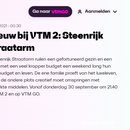
Ga naar
Aanmelden
2021
-
00:30
euw bij VTM 2: Steenrijk
raatarm
eenrijk Straatarm ruilen een gefortuneerd gezin en een
 met een veel krapper budget een weekend lang hun
 budget en leven. De ene familie proeft van het luxeleven,
jl de andere plots creatief moet omspringen met
kte middelen. Vanaf donderdag 30 september om 21.40
TM 2 en op VTM GO.
Ga naar Allerlei