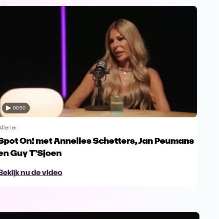
00:50
Allerlei
Allerl
Spot On! met Annelies Schetters, Jan Peumans
Spo
en Guy T'Sjoen
Ur
Bekijk nu de video
Bek