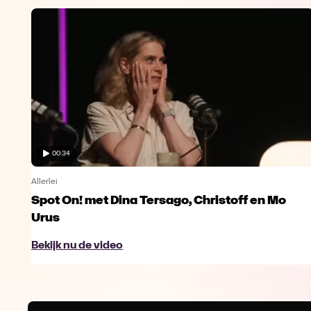
00:34
Allerlei
Spot On! met Dina Tersago, Christoff en Mo
Urus
Bekijk nu de video