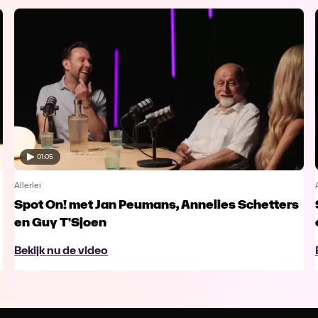
01:05
Allerlei
Spot On! met Jan Peumans, Annelies Schetters
en Guy T'Sjoen
Bekijk nu de video