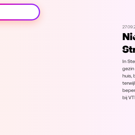
Oeps, browser niet ondersteund
27.09.
Voor je onze programma's gaat ontdekken,
Ni
best je browser updaten of hieronder één
van de ondersteunde browsers
St
downloaden.
In St
Google Chrome
Download
gezin
huis,
Firefox
Download
terwi
beper
Safari
Download
bij V
Microsoft Edge
Download
Opera
Download