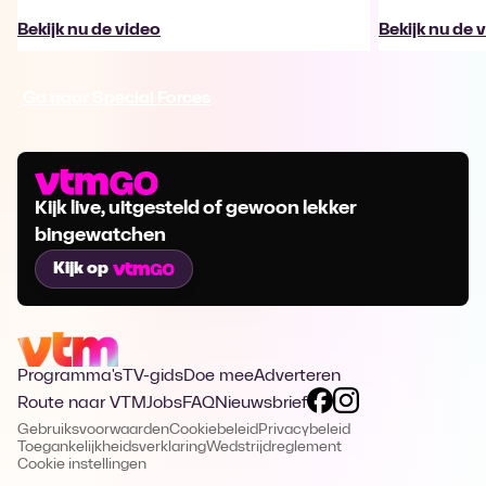
Bekijk nu de video
Bekijk nu de 
Ga naar Special Forces
Kijk live, uitgesteld of gewoon lekker
bingewatchen
Kijk op
Programma's
TV-gids
Doe mee
Adverteren
Route naar VTM
Jobs
FAQ
Nieuwsbrief
Gebruiksvoorwaarden
Cookiebeleid
Privacybeleid
Toegankelijkheidsverklaring
Wedstrijdreglement
Cookie instellingen