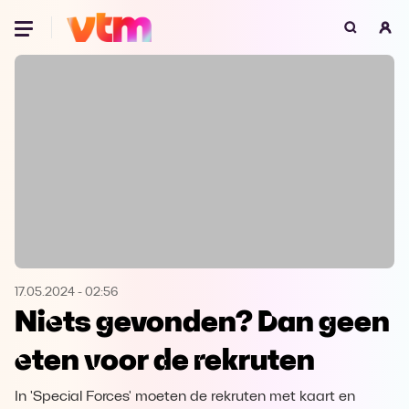
Oeps, browser niet ondersteund
Voor je onze programma's gaat ontdekken,
best je browser updaten of hieronder één
van de ondersteunde browsers
downloaden.
Google Chrome
Download
Firefox
Download
Safari
Download
17.05.2024
-
02:56
Niets gevonden? Dan geen
Microsoft Edge
Download
eten voor de rekruten
Opera
Download
In 'Special Forces' moeten de rekruten met kaart en