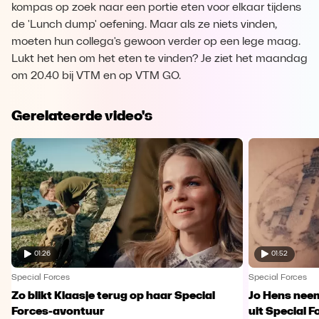
kompas op zoek naar een portie eten voor elkaar tijdens
de 'Lunch dump' oefening. Maar als ze niets vinden,
moeten hun collega's gewoon verder op een lege maag.
Lukt het hen om het eten te vinden? Je ziet het maandag
om 20.40 bij VTM en op VTM GO.
Gerelateerde video's
01:26
01:52
Special Forces
Special Forces
Zo blikt Klaasje terug op haar Special
Jo Hens nee
Forces-avontuur
uit Special F