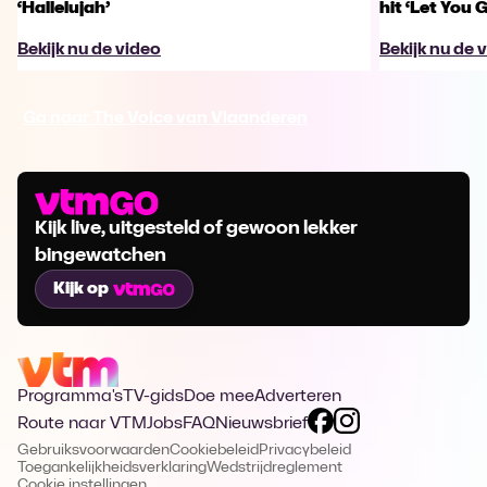
‘Hallelujah’
hit ‘Let You 
Bekijk nu de video
Bekijk nu de 
Ga naar The Voice van Vlaanderen
Kijk live, uitgesteld of gewoon lekker
bingewatchen
Kijk op
Programma's
TV-gids
Doe mee
Adverteren
Route naar VTM
Jobs
FAQ
Nieuwsbrief
Gebruiksvoorwaarden
Cookiebeleid
Privacybeleid
Toegankelijkheidsverklaring
Wedstrijdreglement
Cookie instellingen