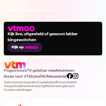
Ga naar The Masked Singer
Kijk live, uitgesteld of gewoon lekker
bingewatchen
Kijk op
Programma's
TV-gids
Doe mee
Adverteren
Route naar VTM
Jobs
FAQ
Nieuwsbrief
Gebruiksvoorwaarden
Cookiebeleid
Privacybeleid
Toegankelijkheidsverklaring
Wedstrijdreglement
Cookie instellingen