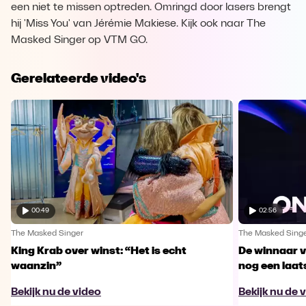
een niet te missen optreden. Omringd door lasers brengt
hij 'Miss You' van Jérémie Makiese. Kijk ook naar The
Masked Singer op VTM GO.
Gerelateerde video's
00:49
02:56
The Masked Singer
The Masked Sing
King Krab over winst: “Het is echt
De winnaar 
waanzin”
nog een laa
Bekijk nu de video
Bekijk nu de 