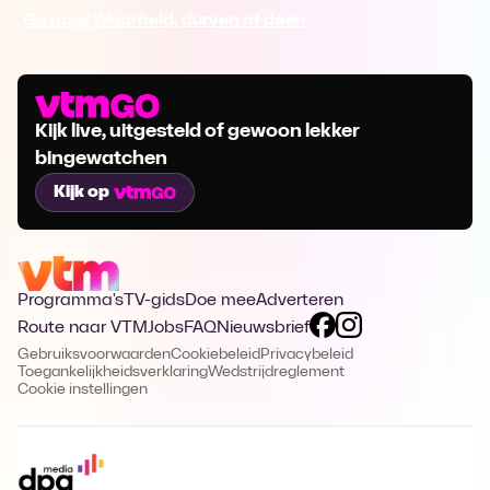
Ga naar Waarheid, durven of doen
Kijk live, uitgesteld of gewoon lekker
bingewatchen
Kijk op
Programma's
TV-gids
Doe mee
Adverteren
Route naar VTM
Jobs
FAQ
Nieuwsbrief
Gebruiksvoorwaarden
Cookiebeleid
Privacybeleid
Toegankelijkheidsverklaring
Wedstrijdreglement
Cookie instellingen