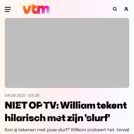
Oeps, browser niet ondersteund
Voor je onze programma's gaat ontdekken,
best je browser updaten of hieronder één
van de ondersteunde browsers
downloaden.
Google Chrome
Download
Firefox
Download
Safari
Download
04.08.2021
-
03:28
NIET OP TV: William tekent
Microsoft Edge
Download
hilarisch met zijn 'slurf'
Opera
Download
Kan jij tekenen met jouw slurf? William probeert het, terwijl