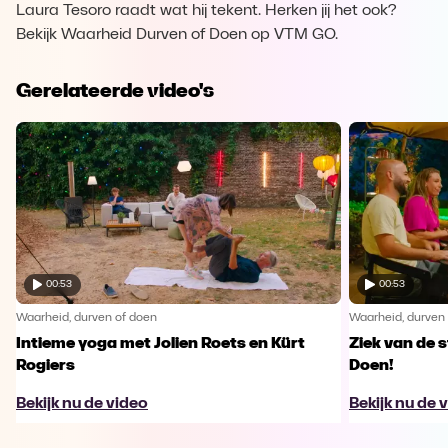
Laura Tesoro raadt wat hij tekent. Herken jij het ook?
Bekijk Waarheid Durven of Doen op VTM GO.
Gerelateerde video's
00:53
00:53
Waarheid, durven of doen
Waarheid, durven
Intieme yoga met Jolien Roets en Kürt
Ziek van de 
Rogiers
Doen!
Bekijk nu de video
Bekijk nu de 