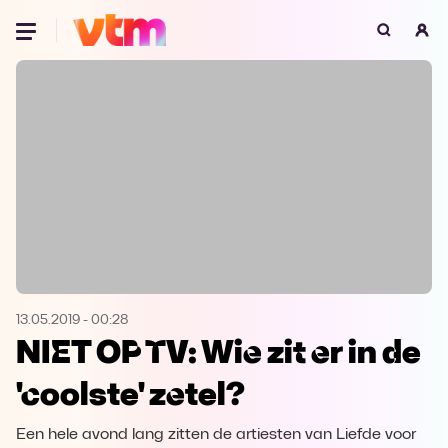
Oeps, browser niet ondersteund
Voor je onze programma's gaat ontdekken,
best je browser updaten of hieronder één
van de ondersteunde browsers
downloaden.
Google Chrome
Download
Firefox
Download
Safari
Download
13.05.2019
-
00:28
NIET OP TV: Wie zit er in de
Microsoft Edge
Download
'coolste' zetel?
Opera
Download
Een hele avond lang zitten de artiesten van Liefde voor