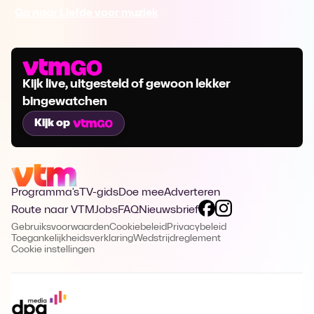
Ga naar Liefde voor muziek
Kijk live, uitgesteld of gewoon lekker
bingewatchen
Kijk op
Programma's
TV-gids
Doe mee
Adverteren
Route naar VTM
Jobs
FAQ
Nieuwsbrief
Gebruiksvoorwaarden
Cookiebeleid
Privacybeleid
Toegankelijkheidsverklaring
Wedstrijdreglement
Cookie instellingen