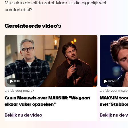
Muziek in dezelfde zetel. Maar zit die eigenlijk wel
comfortabel?
Gerelateerde video's
01:01
02:54
Liefde voor muziek
Liefde voor muzie
Guus Meeuwis over MAKSIM: "We gaan
MAKSIM toont
elkaar vaker opzoeken"
met ‘Stubbo
Bekijk nu de video
Bekijk nu de 