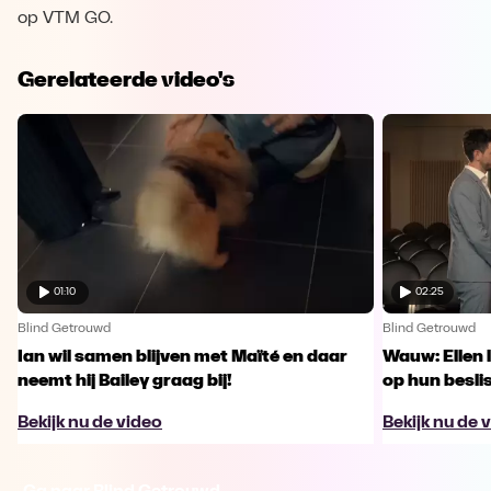
op VTM GO.
Gerelateerde video's
01:10
02:25
Blind Getrouwd
Blind Getrouwd
Ian wil samen blijven met Maïté en daar
Wauw: Ellen 
neemt hij Bailey graag bij!
op hun besl
Bekijk nu de video
Bekijk nu de 