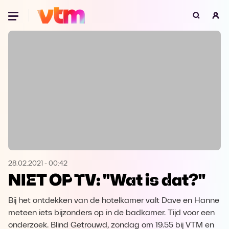
Oeps, browser niet ondersteund
Voor je onze programma's gaat ontdekken,
best je browser updaten of hieronder één
van de ondersteunde browsers
downloaden.
Google Chrome
Download
Firefox
Download
Safari
Download
28.02.2021
-
00:42
NIET OP TV: "Wat is dat?"
Microsoft Edge
Download
Bij het ontdekken van de hotelkamer valt Dave en Hanne
Opera
Download
meteen iets bijzonders op in de badkamer. Tijd voor een
onderzoek. Blind Getrouwd, zondag om 19.55 bij VTM en