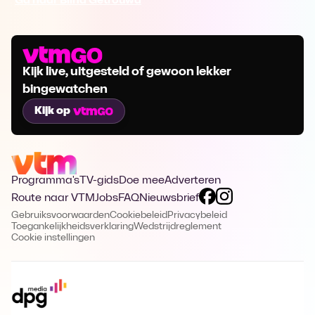
Ga naar Blind Getrouwd
Kijk live, uitgesteld of gewoon lekker
bingewatchen
Kijk op
Programma's
TV-gids
Doe mee
Adverteren
Route naar VTM
Jobs
FAQ
Nieuwsbrief
Gebruiksvoorwaarden
Cookiebeleid
Privacybeleid
Toegankelijkheidsverklaring
Wedstrijdreglement
Cookie instellingen