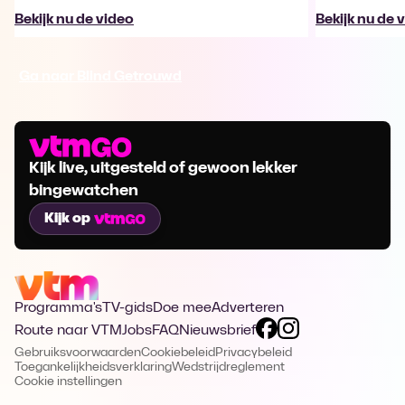
Bekijk nu de video
Bekijk nu de 
Ga naar Blind Getrouwd
Kijk live, uitgesteld of gewoon lekker
bingewatchen
Kijk op
Programma's
TV-gids
Doe mee
Adverteren
Route naar VTM
Jobs
FAQ
Nieuwsbrief
Gebruiksvoorwaarden
Cookiebeleid
Privacybeleid
Toegankelijkheidsverklaring
Wedstrijdreglement
Cookie instellingen