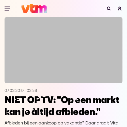
Oeps, browser niet ondersteund
Voor je onze programma's gaat ontdekken,
best je browser updaten of hieronder één
van de ondersteunde browsers
downloaden.
Google Chrome
Download
Firefox
Download
Safari
Download
07.03.2019
-
02:58
NIET OP TV: "Op een markt
Microsoft Edge
Download
kan je àltijd afbieden."
Opera
Download
Afbieden bij een aankoop op vakantie? Daar draait Vital