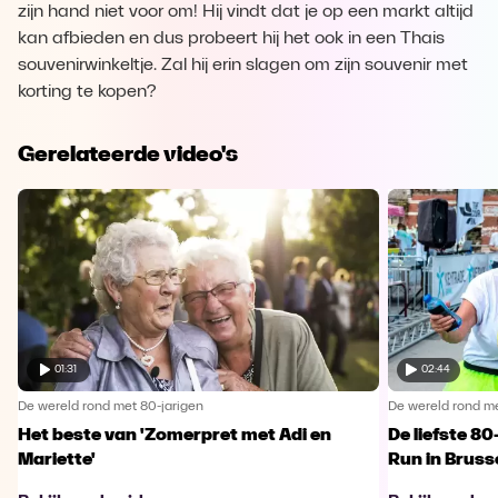
zijn hand niet voor om! Hij vindt dat je op een markt altijd
kan afbieden en dus probeert hij het ook in een Thais
souvenirwinkeltje. Zal hij erin slagen om zijn souvenir met
korting te kopen?
Gerelateerde video's
01:31
02:44
De wereld rond met 80-jarigen
De wereld rond me
Het beste van 'Zomerpret met Adi en
De liefste 80
Mariette'
Run in Bruss