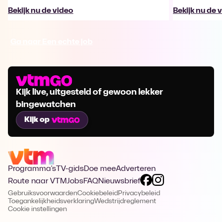
Bekijk nu de video
Bekijk nu de 
Ga naar Een echte job
Kijk live, uitgesteld of gewoon lekker
bingewatchen
Kijk op
Programma's
TV-gids
Doe mee
Adverteren
Route naar VTM
Jobs
FAQ
Nieuwsbrief
Gebruiksvoorwaarden
Cookiebeleid
Privacybeleid
Toegankelijkheidsverklaring
Wedstrijdreglement
Cookie instellingen