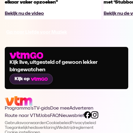
elkaar vaker opzoeken"
met ‘Stubbo
Bekijk nu de video
Bekijk nu de 
Ga naar Liefde voor Muziek
Kijk live, uitgesteld of gewoon lekker
bingewatchen
Kijk op
Programma's
TV-gids
Doe mee
Adverteren
Route naar VTM
Jobs
FAQ
Nieuwsbrief
Gebruiksvoorwaarden
Cookiebeleid
Privacybeleid
Toegankelijkheidsverklaring
Wedstrijdreglement
Cookie instellingen