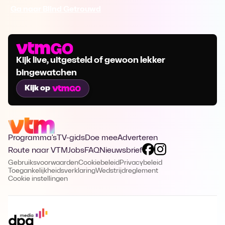
Ga naar Blind Getrouwd
Kijk live, uitgesteld of gewoon lekker
bingewatchen
Kijk op
Programma's
TV-gids
Doe mee
Adverteren
Route naar VTM
Jobs
FAQ
Nieuwsbrief
Gebruiksvoorwaarden
Cookiebeleid
Privacybeleid
Toegankelijkheidsverklaring
Wedstrijdreglement
Cookie instellingen