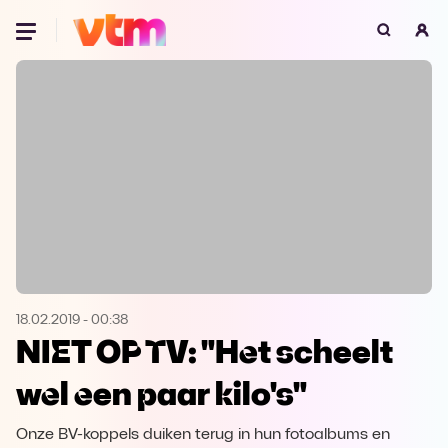
Oeps, browser niet ondersteund
Voor je onze programma's gaat ontdekken,
best je browser updaten of hieronder één
van de ondersteunde browsers
downloaden.
Google Chrome
Download
Firefox
Download
Safari
Download
18.02.2019
-
00:38
NIET OP TV: "Het scheelt
Microsoft Edge
Download
wel een paar kilo's"
Opera
Download
Onze BV-koppels duiken terug in hun fotoalbums en