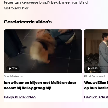
tegen zijn kersverse bruid? Bekijk meer van Blind
Getrouwd hier!
Gerelateerde video's
01:10
02:25
Blind Getrouwd
Blind Getrouwd
Ian wil samen blijven met Maïté en daar
Wauw: Ellen 
neemt hij Bailey graag bij!
op hun besl
Bekijk nu de video
Bekijk nu de 