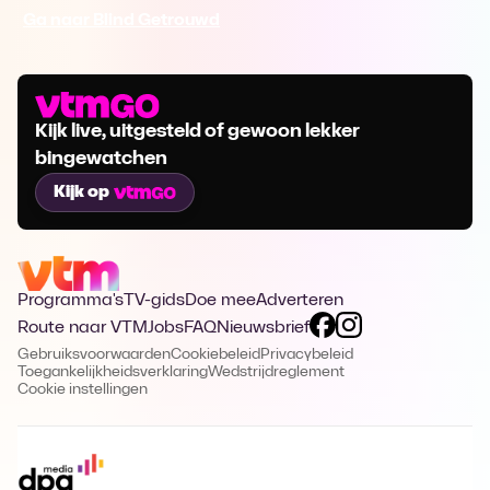
Ga naar Blind Getrouwd
Kijk live, uitgesteld of gewoon lekker
bingewatchen
Kijk op
Programma's
TV-gids
Doe mee
Adverteren
Route naar VTM
Jobs
FAQ
Nieuwsbrief
Gebruiksvoorwaarden
Cookiebeleid
Privacybeleid
Toegankelijkheidsverklaring
Wedstrijdreglement
Cookie instellingen