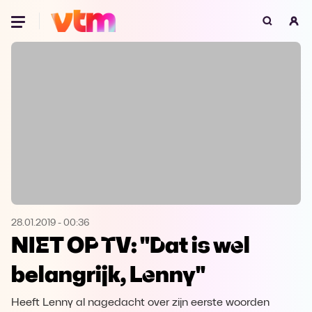
Oeps, browser niet ondersteund
Voor je onze programma's gaat ontdekken,
best je browser updaten of hieronder één
van de ondersteunde browsers
downloaden.
Google Chrome
Download
Firefox
Download
Safari
Download
28.01.2019
-
00:36
NIET OP TV: "Dat is wel
Microsoft Edge
Download
belangrijk, Lenny"
Opera
Download
Heeft Lenny al nagedacht over zijn eerste woorden