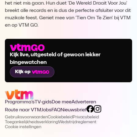
het niet mis gaan. Hun duet 'De Wereld Draait Voor Jou'
breekt alle records en is dus de perfecte afsluiter voor dit
muzikale feest. Geniet mee van 'Tien Om Te Zien' bij VTM
en op VTM GO.
Kijk live, uitgesteld of gewoon lekker
bingewatchen
Kijk op
Programma's
TV-gids
Doe mee
Adverteren
Route naar VTM
Jobs
FAQ
Nieuwsbrief
Gebruiksvoorwaarden
Cookiebeleid
Privacybeleid
Toegankelijkheidsverklaring
Wedstrijdreglement
Cookie instellingen