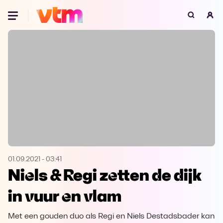
Oeps, browser niet ondersteund
Voor je onze programma's gaat ontdekken,
best je browser updaten of hieronder één
van de ondersteunde browsers
downloaden.
Google Chrome
Download
Firefox
Download
Safari
Download
01.09.2021
-
03:41
Niels & Regi zetten de dijk
Microsoft Edge
Download
in vuur en vlam
Opera
Download
Met een gouden duo als Regi en Niels Destadsbader kan