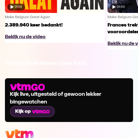
01:58
03:50
Make Belgium Great Again
Make Belgium Gre
2.389.940 keer bedankt!
Frances trek
vooroordele
Bekijk nu de video
Bekijk nu de 
Ga naar Make Belgium Great Again
Kijk live, uitgesteld of gewoon lekker
bingewatchen
Kijk op