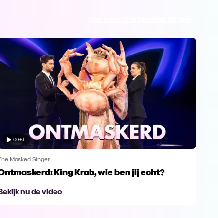
Ga naar The Masked Singer
00:51
The Masked Singer
The 
Ontmaskerd: King Krab, wie ben jij echt?
Een
naa
Bekijk nu de video
Bek