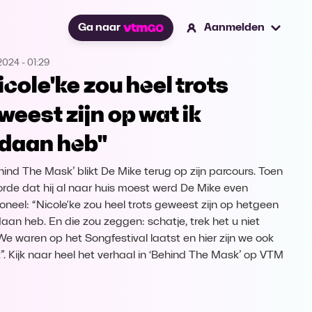
Ga naar
Aanmelden
2024
-
01:29
icole'ke zou heel trots
weest zijn op wat ik
daan heb"
ehind The Mask’ blikt De Mike terug op zijn parcours. Toen
oorde dat hij al naar huis moest werd De Mike even
oneel: “Nicole'ke zou heel trots geweest zijn op hetgeen
daan heb. En die zou zeggen: schatje, trek het u niet
We waren op het Songfestival laatst en hier zijn we ook
t”. Kijk naar heel het verhaal in ‘Behind The Mask’ op VTM