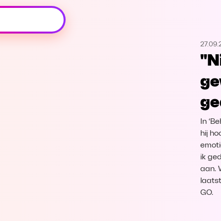
Oeps, browser niet ondersteund
27.09.
Voor je onze programma's gaat ontdekken,
"N
best je browser updaten of hieronder één
van de ondersteunde browsers
ge
downloaden.
ge
Google Chrome
Download
In ‘B
Firefox
Download
hij h
emoti
ik ge
Safari
Download
aan. 
laats
Microsoft Edge
Download
GO.
Opera
Download