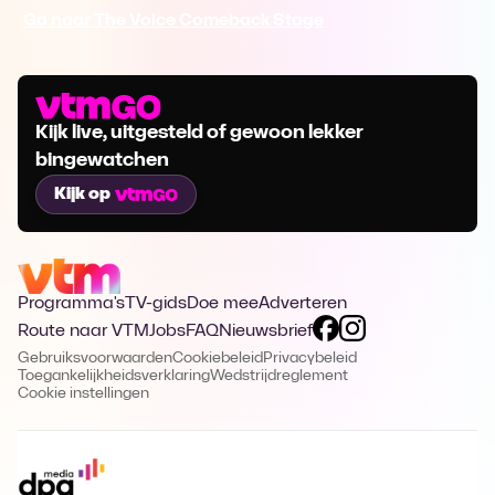
Ga naar The Voice Comeback Stage
Kijk live, uitgesteld of gewoon lekker
bingewatchen
Kijk op
Programma's
TV-gids
Doe mee
Adverteren
Route naar VTM
Jobs
FAQ
Nieuwsbrief
Gebruiksvoorwaarden
Cookiebeleid
Privacybeleid
Toegankelijkheidsverklaring
Wedstrijdreglement
Cookie instellingen