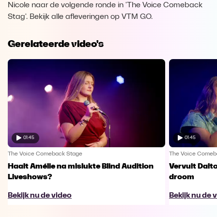
Nicole naar de volgende ronde in 'The Voice Comeback
Stag'. Bekijk alle afleveringen op VTM GO.
Gerelateerde video's
01:45
01:45
The Voice Comeback Stage
The Voice Comeb
Haalt Amélie na mislukte Blind Audition
Vervult Dalt
Liveshows?
droom
Bekijk nu de video
Bekijk nu de 