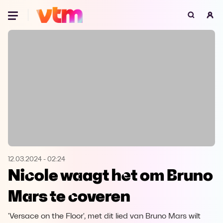
Oeps, browser niet ondersteund
Voor je onze programma's gaat ontdekken,
best je browser updaten of hieronder één
van de ondersteunde browsers
downloaden.
Google Chrome
Download
Firefox
Download
Safari
Download
12.03.2024
-
02:24
Nicole waagt het om Bruno
Microsoft Edge
Download
Mars te coveren
Opera
Download
'Versace on the Floor', met dit lied van Bruno Mars wilt