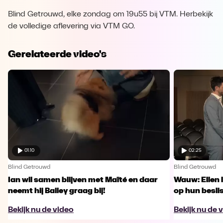
Blind Getrouwd, elke zondag om 19u55 bij VTM. Herbekijk
de volledige aflevering via VTM GO.
Gerelateerde video's
01:10
02:25
Blind Getrouwd
Blind Getrouwd
Ian wil samen blijven met Maïté en daar
Wauw: Ellen 
neemt hij Bailey graag bij!
op hun besl
Bekijk nu de video
Bekijk nu de 