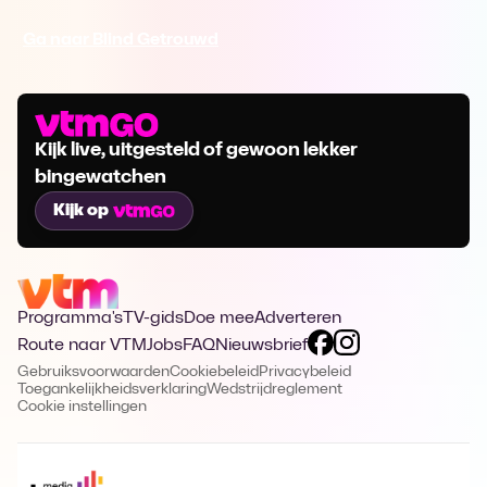
Ga naar Blind Getrouwd
Kijk live, uitgesteld of gewoon lekker
bingewatchen
Kijk op
Programma's
TV-gids
Doe mee
Adverteren
Route naar VTM
Jobs
FAQ
Nieuwsbrief
Gebruiksvoorwaarden
Cookiebeleid
Privacybeleid
Toegankelijkheidsverklaring
Wedstrijdreglement
Cookie instellingen