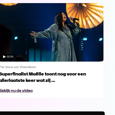
02:56
The Voice van Vlaanderen
The 
Superfinalist Maëlle toont nog voor een
Het
allerlaatste keer wat zij ...
Vl
Bekijk nu de video
Bek