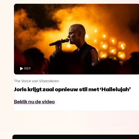
03:11
The Voice van Vlaanderen
Joris krijgt zaal opnieuw stil met ‘Hallelujah’
Bekijk nu de video