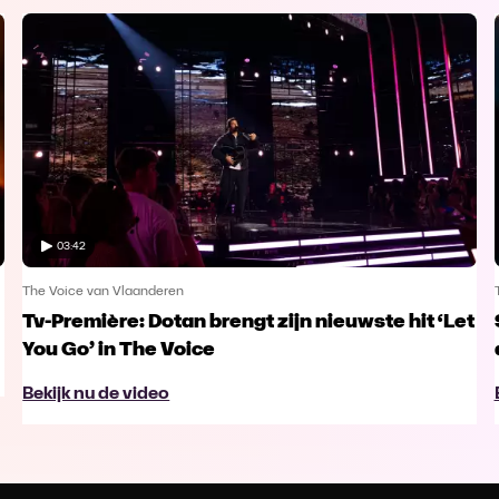
03:42
The Voice van Vlaanderen
Tv-Première: Dotan brengt zijn nieuwste hit ‘Let
You Go’ in The Voice
Bekijk nu de video