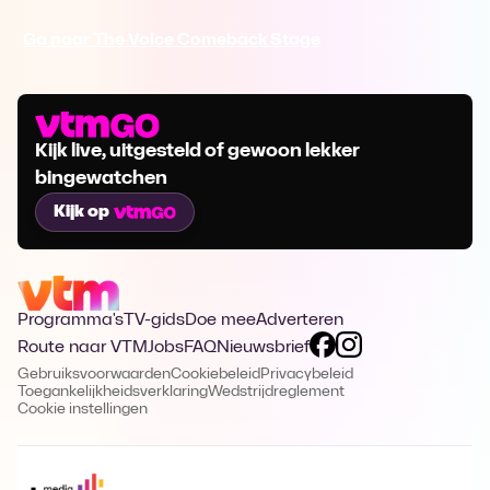
Ga naar The Voice Comeback Stage
Kijk live, uitgesteld of gewoon lekker
bingewatchen
Kijk op
Programma's
TV-gids
Doe mee
Adverteren
Route naar VTM
Jobs
FAQ
Nieuwsbrief
Gebruiksvoorwaarden
Cookiebeleid
Privacybeleid
Toegankelijkheidsverklaring
Wedstrijdreglement
Cookie instellingen