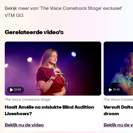
Bekijk meer van 'The Voice Comeback Stage' exclusief
VTM GO.
Gerelateerde video's
01:45
01:45
The Voice Comeback Stage
The Voice Comeb
Haalt Amélie na mislukte Blind Audition
Vervult Dalt
Liveshows?
droom
Bekijk nu de video
Bekijk nu de 