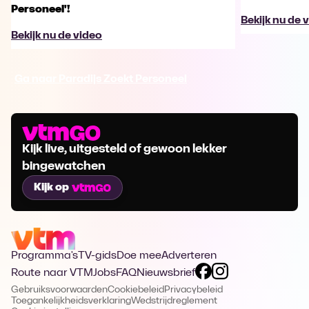
Personeel'!
Bekijk nu de 
Bekijk nu de video
Ga naar Paradijs Zoekt Personeel
Kijk live, uitgesteld of gewoon lekker
bingewatchen
Kijk op
Programma's
TV-gids
Doe mee
Adverteren
Route naar VTM
Jobs
FAQ
Nieuwsbrief
Gebruiksvoorwaarden
Cookiebeleid
Privacybeleid
Toegankelijkheidsverklaring
Wedstrijdreglement