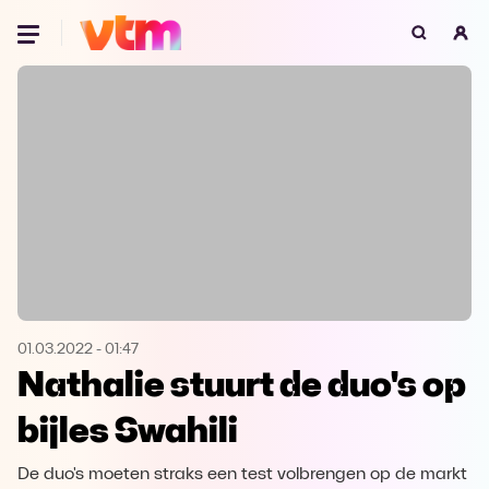
Oeps, browser niet ondersteund
Voor je onze programma's gaat ontdekken,
best je browser updaten of hieronder één
van de ondersteunde browsers
downloaden.
Google Chrome
Download
Firefox
Download
Safari
Download
01.03.2022
-
01:47
Nathalie stuurt de duo's op
Microsoft Edge
Download
bijles Swahili
Opera
Download
De duo's moeten straks een test volbrengen op de markt