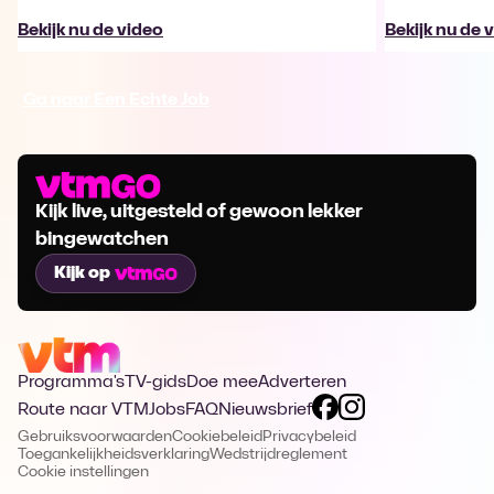
Bekijk nu de video
Bekijk nu de 
Ga naar Een Echte Job
Kijk live, uitgesteld of gewoon lekker
bingewatchen
Kijk op
Programma's
TV-gids
Doe mee
Adverteren
Route naar VTM
Jobs
FAQ
Nieuwsbrief
Gebruiksvoorwaarden
Cookiebeleid
Privacybeleid
Toegankelijkheidsverklaring
Wedstrijdreglement
Cookie instellingen