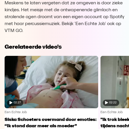
Meskens te laten vergeten dat ze omgeven is door zieke
kindjes. Het meisje met de ontwapenende glimlach en
stralende ogen droomt van een eigen account op Spotify
met haar percussiemuziek. Bekijk 'Een Echte Job' ook op
VTM GO.
Gerelateerde video's
02:27
02:22
Een Echte Job
Een Echte Job
Siska Schoeters overmand door emoties:
"Ik trok ble
“Ik stond daar meer als moeder”
tijdens nachts