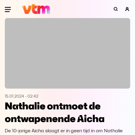
Oeps, browser niet ondersteund
Voor je onze programma's gaat ontdekken,
best je browser updaten of hieronder één
van de ondersteunde browsers
downloaden.
Google Chrome
Download
Firefox
Download
Safari
Download
15.01.2024
-
02:42
Nathalie ontmoet de
Microsoft Edge
Download
ontwapenende Aicha
Opera
Download
De 10-jarige Aicha slaagt er in geen tijd in om Nathalie