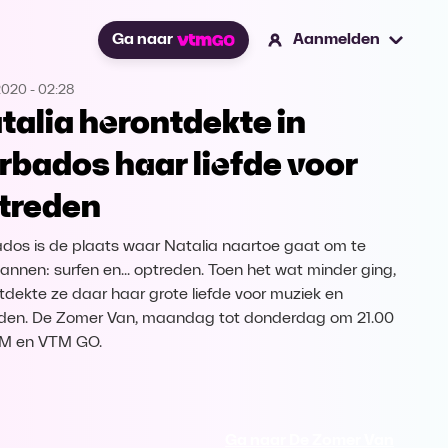
Ga naar
Aanmelden
2020
-
02:28
talia herontdekte in
rbados haar liefde voor
treden
dos is de plaats waar Natalia naartoe gaat om te
annen: surfen en... optreden. Toen het wat minder ging,
tdekte ze daar haar grote liefde voor muziek en
den. De Zomer Van, maandag tot donderdag om 21.00
TM en VTM GO.
Ga naar De Zomer Van