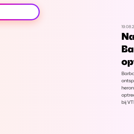
Oeps, browser niet ondersteund
19.08.
Voor je onze programma's gaat ontdekken,
Na
best je browser updaten of hieronder één
van de ondersteunde browsers
Ba
downloaden.
op
Google Chrome
Download
Barba
Firefox
Download
ontsp
heron
optre
Safari
Download
bij V
Microsoft Edge
Download
Opera
Download