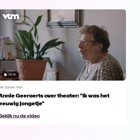
04:18
De Zomer Van
De Z
Annie Geeraerts over theater: "Ik was het
Nos
eeuwig jongetje"
res
Bekijk nu de video
Bek