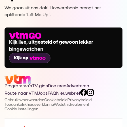
We gaan uit ons dak! Hooverphonic brengt het
opliftende 'Lift Me Up!'.
Kijk live, uitgesteld of gewoon lekker
bingewatchen
Kijk op
Programma's
TV-gids
Doe mee
Adverteren
Route naar VTM
Jobs
FAQ
Nieuwsbrief
Gebruiksvoorwaarden
Cookiebeleid
Privacybeleid
Toegankelijkheidsverklaring
Wedstrijdreglement
Cookie instellingen