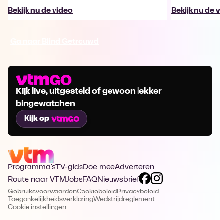
Bekijk nu de video
Bekijk nu de 
Ga naar Blind Getrouwd
Kijk live, uitgesteld of gewoon lekker
bingewatchen
Kijk op
Programma's
TV-gids
Doe mee
Adverteren
Route naar VTM
Jobs
FAQ
Nieuwsbrief
Gebruiksvoorwaarden
Cookiebeleid
Privacybeleid
Toegankelijkheidsverklaring
Wedstrijdreglement
Cookie instellingen