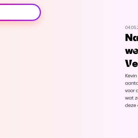
Oeps, browser niet ondersteund
04.05
Voor je onze programma's gaat ontdekken,
Na
best je browser updaten of hieronder één
van de ondersteunde browsers
we
downloaden.
Ve
Google Chrome
Download
Kevin
Firefox
Download
aanta
voor d
wat z
Safari
Download
deze 
Microsoft Edge
Download
Opera
Download