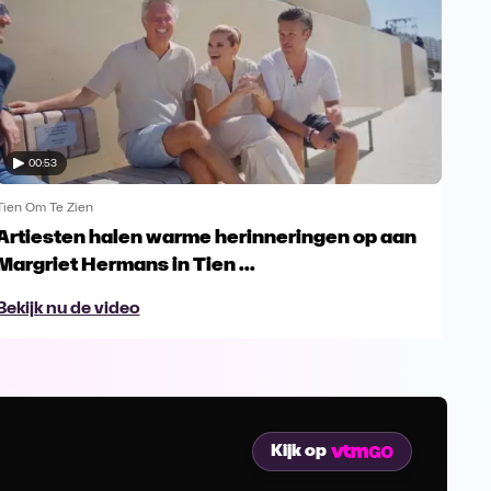
00:53
Tien Om Te Zien
Tien
Artiesten halen warme herinneringen op aan
Bel
Margriet Hermans in Tien ...
Zie
Bekijk nu de video
Bek
Kijk op