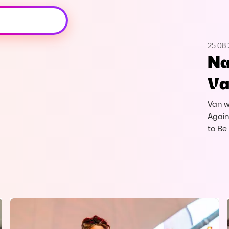
Oeps, browser niet ondersteund
25.08
Voor je onze programma's gaat ontdekken,
Na
best je browser updaten of hieronder één
van de ondersteunde browsers
Va
downloaden.
Van w
Google Chrome
Download
Again
to Be
Firefox
Download
Safari
Download
Microsoft Edge
Download
Opera
Download