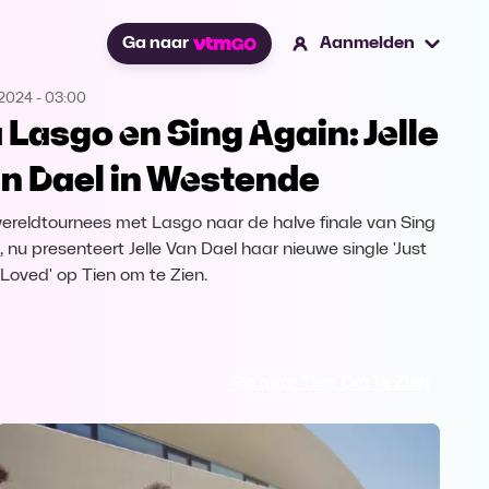
Ga naar
Aanmelden
.2024
-
03:00
 Lasgo en Sing Again: Jelle
n Dael in Westende
ereldtournees met Lasgo naar de halve finale van Sing
, nu presenteert Jelle Van Dael haar nieuwe single 'Just
 Loved' op Tien om te Zien.
Ga naar Tien Om Te Zien