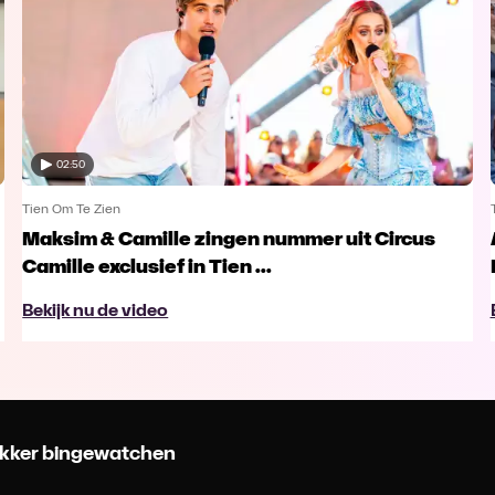
02:50
Tien Om Te Zien
Maksim & Camille zingen nummer uit Circus
Camille exclusief in Tien ...
Bekijk nu de video
 lekker bingewatchen